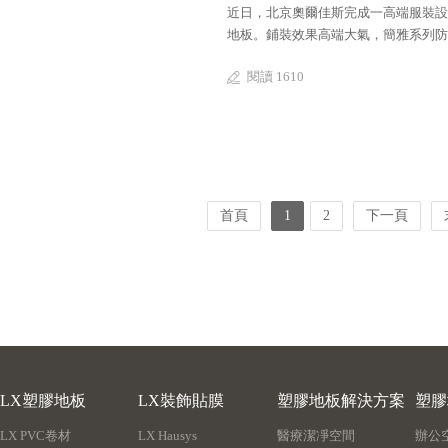
近日，北京奧爾佳斯完成一高端服裝設計
地板。鋪裝效果高端大氣，簡雅系列防
閱讀 1610
首頁
1
2
下一頁
LX塑膠地板
LX裝飾貼膜
塑膠地板解決方案
塑膠
LX PVC卷材
LX Hausys
醫療潔凈空間
辦公