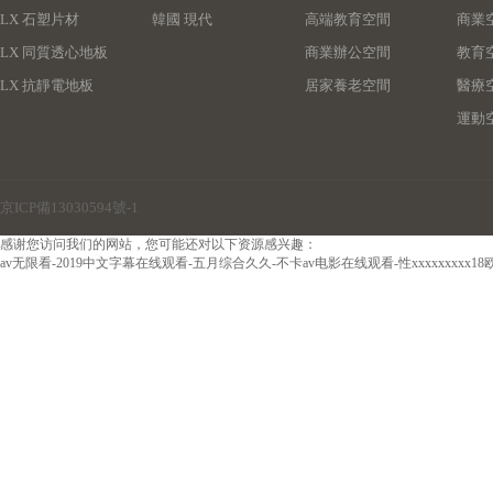
LX 石塑片材
韓國 現代
高端教育空間
商業
LX 同質透心地板
商業辦公空間
教育
LX 抗靜電地板
居家養老空間
醫療
運動
京ICP備13030594號-1
感谢您访问我们的网站，您可能还对以下资源感兴趣：
av无限看-2019中文字幕在线观看-五月综合久久-不卡av电影在线观看-性xxxxxxxx