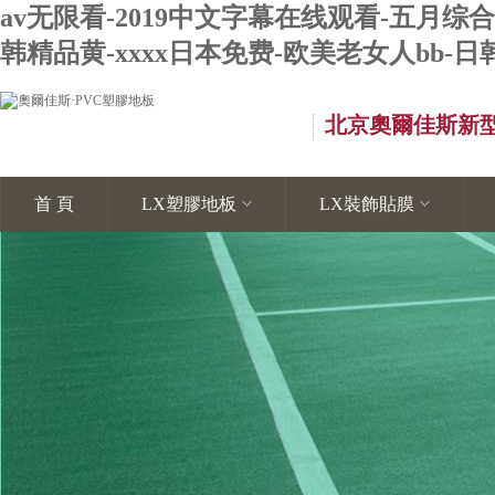
av无限看-2019中文字幕在线观看-五月综合久
韩精品黄-xxxx日本免费-欧美老女人bb
北京奧爾佳斯新
首 頁
LX塑膠地板
LX裝飾貼膜